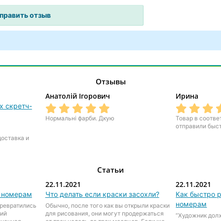
Отзывы
Анатолій Ігорович
Ирина
х скретч-
Нормальні фарби. Дкую
Товар в соотве
отправили быс
доставка и
Статьи
22.11.2021
22.11.2021
о номерам
Что делать если краски засохли?
Как быстро р
номерам
превратились
Обычно, после того как вы открыли краски
ний
для рисования, они могут продержаться
“Художник дол