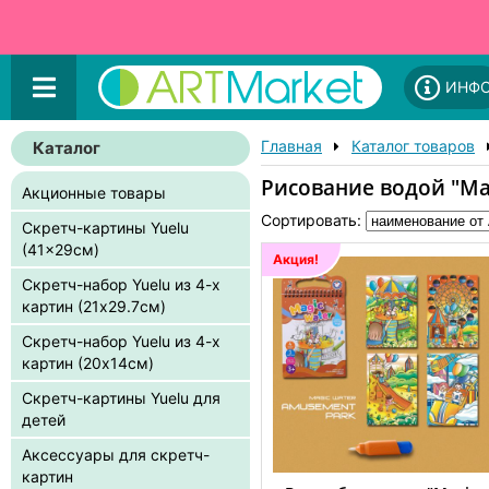
ИНФ
Главная
Каталог товаров
Каталог
Рисование водой "Ma
Акционные товары
Сортировать:
Скретч-картины Yuelu
(41x29см)
Акция!
Скретч-набор Yuelu из 4-х
картин (21x29.7см)
Скретч-набор Yuelu из 4-х
картин (20x14см)
Скретч-картины Yuelu для
детей
Аксессуары для скретч-
картин