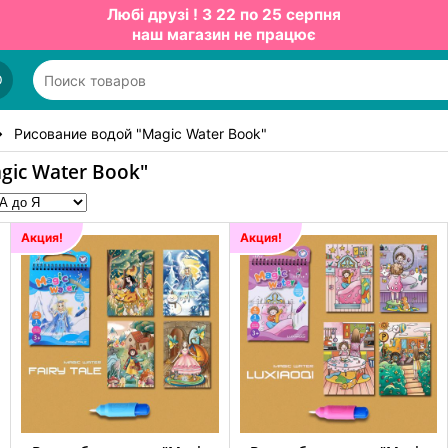
Любі друзі ! З 22 по 25 серпня
наш магазин не працює
О
Рисование водой "Magic Water Book"
gic Water Book"
Акция!
Акция!