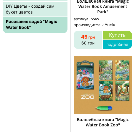
Волшебная книга "Magic
DIY Цветы - создай сам
Water Book Amusement
Park"
букет цветов
5565
артикул:
Рисование водой "Magic
Yuelu
производитель:
Water Book"
Купить
45
грн
60
грн
подробнее
Волшебная книга "Magic
Water Book Zoo"