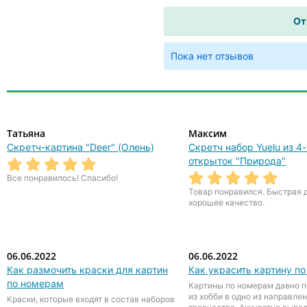
Пока нет отзывов
Татьяна
Максим
Скретч-картина "Deer" (Олень)
Скретч набор Yuelu из 4-
открыток "Природа"
Все понравилось! Спасибо!
Товар понравился. Быстрая 
хорошее качество.
06.06.2022
06.06.2022
Как размочить краски для картин
Как украсить картину п
по номерам
Картины по номерам давно 
из хобби в одно из направле
Краски, которые входят в состав наборов