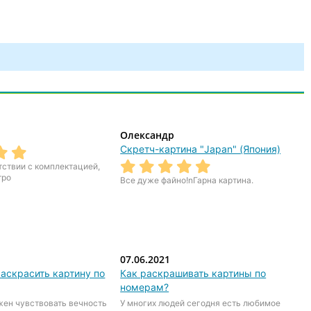
Олександр
Скретч-картина "Japan" (Япония)
тствии с комплектацией,
тро
Все дуже файно!nГарна картина.
07.06.2021
аскрасить картину по
Как раскрашивать картины по
номерам?
жен чувствовать вечность
У многих людей сегодня есть любимое