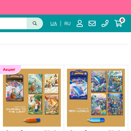
0
UA
|
RU
Акция!