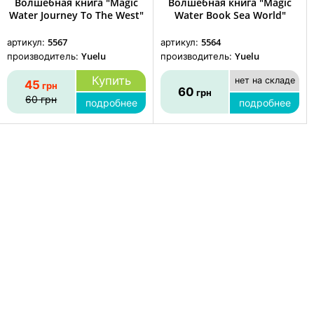
Волшебная книга "Magic
Волшебная книга "Magic
Water Journey To The West"
Water Book Sea World"
5567
5564
артикул:
артикул:
Yuelu
Yuelu
производитель:
производитель:
Купить
нет на складе
45
грн
60
грн
60
грн
подробнее
подробнее