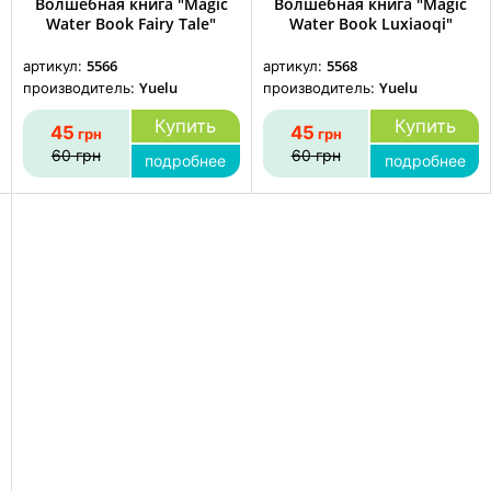
Волшебная книга "Magic
Волшебная книга "Magic
Water Book Fairy Tale"
Water Book Luxiaoqi"
5566
5568
артикул:
артикул:
Yuelu
Yuelu
производитель:
производитель:
Купить
Купить
45
45
грн
грн
60
грн
60
грн
подробнее
подробнее