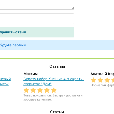
 будьте первым!
Отзывы
Максим
Анатолій Іг
шневый
Скретч набор Yuelu из 4-х скретч-
рыток
открыток "Дом"
Нормальні фар
Товар понравился. Быстрая доставка и
хорошее качество.
Статьи