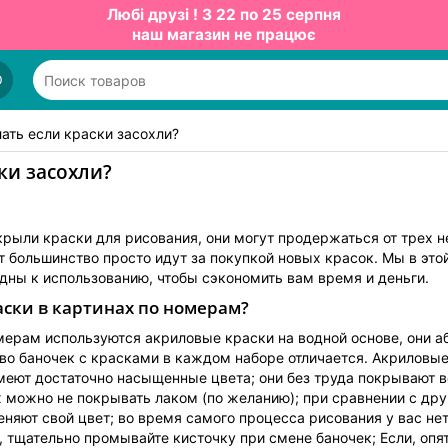
Любі друзі ! З 22 по 25 серпня
наш магазин не працює
О
ать если краски засохли?
ки засохли?
крыли краски для рисования, они могут продержаться от трех н
 большинство просто идут за покупкой новых красок. Мы в этой
одны к использованию, чтобы сэкономить вам время и деньги.
аски в картинах по номерам?
омерам используются акриловые краски на водной основе, они а
во баночек с красками в каждом наборе отличается. Акрилов
имеют достаточно насыщенные цвета; они без труда покрывают в
х можно не покрывать лаком (по желанию); при сравнении с др
еняют свой цвет; во время самого процесса рисования у вас н
 тщательно промывайте кисточку при смене баночек; Если, опят