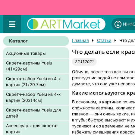
ИНФ
Главная
Статьи
Что дел
Каталог
Что делать если крас
Акционные товары
22.11.2021
Скретч-картины Yuelu
(41x29см)
Обычно, после того как вы от
разведение водой не помогает
Скретч-набор Yuelu из 4-х
думаете, что они уже неприг
картин (21x29.7см)
Какие используются кр
Скретч-набор Yuelu из 4-х
картин (20x14см)
В основном, в картинах по н
сложности картины, количест
Скретч-картины Yuelu для
главное — они очень яркие, 
детей
вглубь; быстро высыхают и и
Аксессуары для скретч-
тускнеют и со временем не м
картин
избежать смешивания красок,