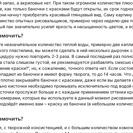
запах, а акриловые нет. При таком огромном количестве плюсов
е, как только баночки с красками будут открыты, их срок годно
они начнут приобретать красивый глянцевый вид. Саму картину
шинство опытных рисовальщиков, примерно через неделю-две п
й лак значительно усилит яркость и насыщенность цветов, а ес
змочить?
те незначительное количество теплой воды, примерно две капл
ого пластилина, вы можете сделать в ней несколько дырочек с
цедуру нужно повторить 2-3 раза. В самый последний раз полно
а стала слишком густой, ее рекомендуется разбавлять смесью в
ние краски?”, но, к сожалению, точного ответа нет. Если сост
выпадают из баночки и имеют форму творога, то до 14 часов. Что
 плотно закрывайте баночки с красками, даже если вы делае
ьно кисточки необходимо промывать исключительно под водой к
источки прослужат больше и с каждым применением оттенки кра
 номерами, которые вы используете в данный момент рисования.
подойдёт именно вам – краску из баночки (в небольшом количес
змочить?
я, с творожной консистенцией, и с большим количеством комочк