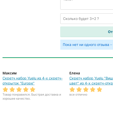
Пока нет ни одного отзыва -
Максим
Елена
Скретч набор Yuelu из 4-х скретч-
Скретч набор Yuelu "Ви
открыток "Europe"
цвет" из 4-х скретч-отк
Товар понравился. Быстрая доставка и
все отлично
хорошее качество.