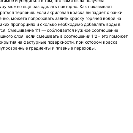
жимое и убедиться в том, что вами была получена
дуру можно ещё раз сделать повторно. Как показывает
раться терпения. Если акриловая краска выпадает с банки
ечно, можете попробовать залить краску горячей водой на
 каких пропорциях и сколько необходимо добавлять воды в
чится: Смешивание 1:1 — соблюдается нужное соотношение
шного слоя; если смешивать в соотношении 1:2 – это поможет
покрытия на фактурные поверхности, при котором краска
полупрозрачные градиенты и плавные переходы.