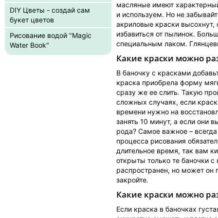
масляные имеют характерный 
DIY Цветы - создай сам
и используем. Но не забывайт
букет цветов
акриловые краски высохнут, 
избавиться от пылинок. Боль
Рисование водой "Magic
специальным лаком. Глянцевы
Water Book"
Какие краски можно ра
В баночку с красками добавь
краска приобрела форму мягк
сразу же ее слить. Такую про
сложных случаях, если краск
времени нужно на восстановле
занять 10 минут, а если они 
рода? Самое важное – всегда
процесса рисования обязател
длительное время, так вам к
открыты только те баночки с
распространен, но может он 
закройте.
Какие краски можно ра
Если краска в баночках густа