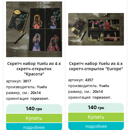
Скретч набор Yuelu из 4-х
Скретч набор Yuelu из 4-х
скретч-открыток
скретч-открыток "Europe"
"Красота"
4357
артикул:
3817
артикул:
Yuelu
производитель:
Yuelu
производитель:
20x14
размер, см.:
20x14
размер, см.:
горизонт.
ориентация:
горизонт.
ориентация:
140
грн
140
грн
Купить
Купить
подробнее
подробнее