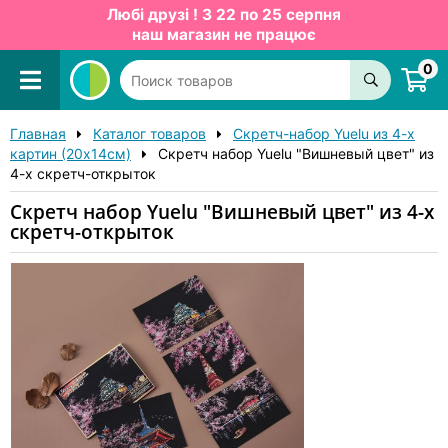
Любі друзі ! З 22 по 25 серпня
наш магазин не працює
0
Главная
Каталог товаров
Скретч-набор Yuelu из 4-х
картин (20x14см)
Скретч набор Yuelu "Вишневый цвет" из
4-х скретч-открыток
Скретч набор Yuelu "Вишневый цвет" из 4-х
скретч-открыток