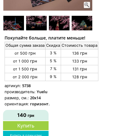
Покупайте больше, платите меньше!
Общая сумма заказа
Скидка
Стоимость товара
грн
грн
3 %
от 500
136
грн
грн
5 %
от 1 000
133
грн
грн
7 %
от 1 500
131
грн
грн
9 %
от 2 000
128
5738
артикул:
Yuelu
производитель:
20x14
размер, см.:
горизонт.
ориентация:
140
грн
Купить
Купить в один клик