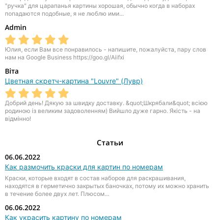
"ручка" для царапанья картины хорошая, обычно когда в наборах
попадаются подобные, я не люблю ими...
Admin
Юлия, если Вам все понравилось - напишите, пожалуйста, пару слов
нам на Google Business https://goo.gl/Aiifxi
Віта
Цветная скретч-картина "Louvre" (Лувр)
Добрий день! Дякую за швидку доставку. &quot;Шкрябали&quot; всією
родиною із великим задоволенням) Вийшло дуже гарно. Якість - на
відмінно!
Статьи
06.06.2022
Как размочить краски для картин по номерам
Краски, которые входят в состав наборов для раскрашивания,
находятся в герметично закрытых баночках, потому их можно хранить
в течение более двух лет. Плюсом...
06.06.2022
Как украсить картину по номерам