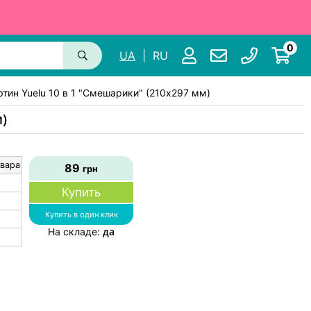
0
UA
|
RU
тин Yuelu 10 в 1 "Смешарики" (210х297 мм)
)
вара
89
грн
Купить
Купить в один клик
да
На складе: