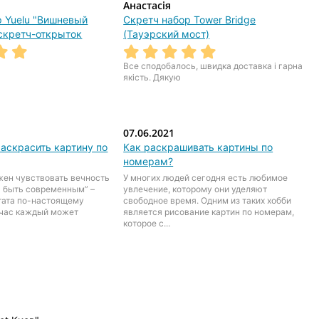
Анастасія
р Yuelu "Вишневый
Скретч набор Tower Bridge
 скретч-открыток
(Тауэрский мост)
Все сподобалось, швидка доставка і гарна
якість. Дякую
07.06.2021
аскрасить картину по
Как раскрашивать картины по
номерам?
жен чувствовать вечность
У многих людей сегодня есть любимое
я быть современным” –
увлечение, которому они уделяют
итата по-настоящему
свободное время. Одним из таких хобби
йчас каждый может
является рисование картин по номерам,
которое с...