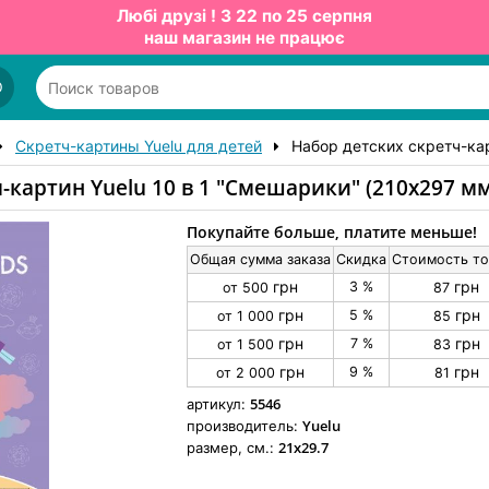
Любі друзі ! З 22 по 25 серпня
наш магазин не працює
О
Скретч-картины Yuelu для детей
Набор детских скретч-кар
-картин Yuelu 10 в 1 "Смешарики" (210х297 мм
Покупайте больше, платите меньше!
Общая сумма заказа
Скидка
Стоимость то
грн
грн
3 %
от 500
87
грн
грн
5 %
от 1 000
85
грн
грн
7 %
от 1 500
83
грн
грн
9 %
от 2 000
81
5546
артикул:
Yuelu
производитель:
21x29.7
размер, см.: