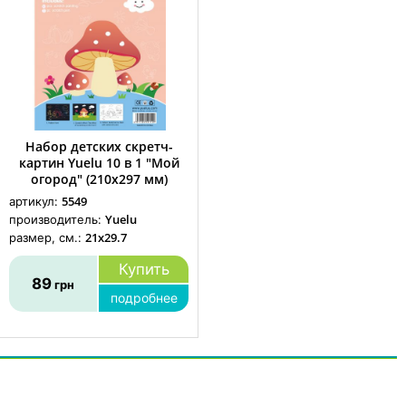
Набор детских скретч-
картин Yuelu 10 в 1 "Мой
огород" (210х297 мм)
5549
артикул:
Yuelu
производитель:
21x29.7
размер, см.:
Купить
89
грн
подробнее