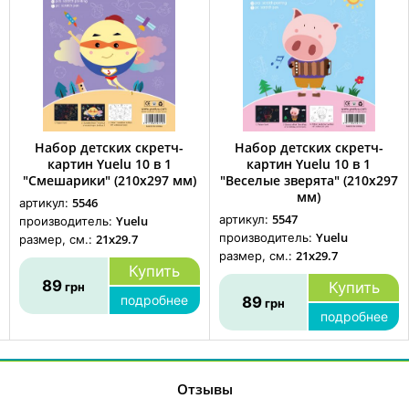
Набор детских скретч-
Набор детских скретч-
картин Yuelu 10 в 1
картин Yuelu 10 в 1
"Смешарики" (210х297 мм)
"Веселые зверята" (210х297
мм)
5546
артикул:
5547
артикул:
Yuelu
производитель:
Yuelu
производитель:
21x29.7
размер, см.:
21x29.7
размер, см.:
Купить
89
Купить
грн
подробнее
89
грн
подробнее
Отзывы