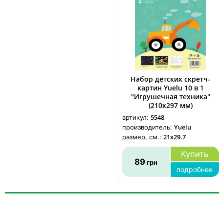
Набор детских скретч-
картин Yuelu 10 в 1
"Игрушечная техника"
(210х297 мм)
5548
артикул:
Yuelu
производитель:
21x29.7
размер, см.:
Купить
89
грн
подробнее