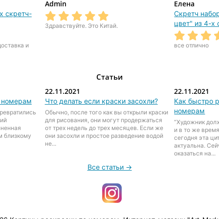
Admin
Елена
х скретч-
Скретч набо
цвет" из 4-х
Здравствуйте. Это Китай.
доставка и
все отлично
Статьи
22.11.2021
22.11.2021
о номерам
Что делать если краски засохли?
Как быстро р
номерам
превратились
Обычно, после того как вы открыли краски
ний
для рисования, они могут продержаться
“Художник дол
лненная
от трех недель до трех месяцев. Если же
и в то же врем
м близкому
они засохли и простое разведение водой
сегодня эта ц
не...
актуальна. Се
оказаться на...
Все статьи →